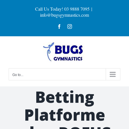
Skip
Call Us Today! 03 9888 7095
|
to
info@bugsgymnastics.com
content
Facebook
Instagram
Go to...
Betting
Platforme