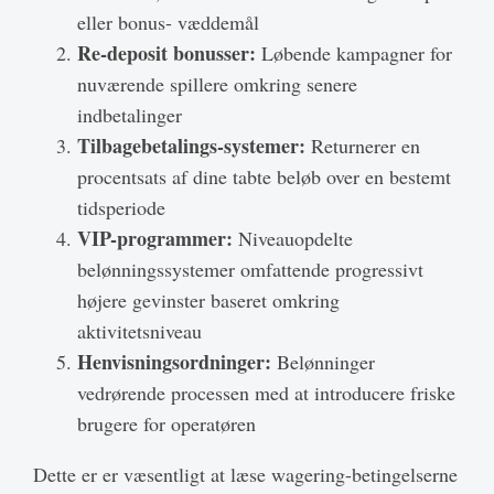
eller bonus- væddemål
Re-deposit bonusser:
Løbende kampagner for
nuværende spillere omkring senere
indbetalinger
Tilbagebetalings-systemer:
Returnerer en
procentsats af dine tabte beløb over en bestemt
tidsperiode
VIP-programmer:
Niveauopdelte
belønningssystemer omfattende progressivt
højere gevinster baseret omkring
aktivitetsniveau
Henvisningsordninger:
Belønninger
vedrørende processen med at introducere friske
brugere for operatøren
Dette er er væsentligt at læse wagering-betingelserne