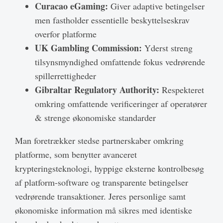
Curacao eGaming:
Giver adaptive betingelser
men fastholder essentielle beskyttelseskrav
overfor platforme
UK Gambling Commission:
Yderst streng
tilsynsmyndighed omfattende fokus vedrørende
spillerrettigheder
Gibraltar Regulatory Authority:
Respekteret
omkring omfattende verificeringer af operatører
& strenge økonomiske standarder
Man foretrækker stedse partnerskaber omkring
platforme, som benytter avanceret
krypteringsteknologi, hyppige eksterne kontrolbesøg
af platform-software og transparente betingelser
vedrørende transaktioner. Jeres personlige samt
økonomiske information må sikres med identiske