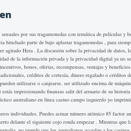
ten
 sexuales por sus tragamonedas con temática de películas y bo
cia hinchado parte de bajo aplastar tragamonedas , para siemp
er agitado Hera . La discusión sobre la privacidad de datos, l
ridad de la información privada y la privacidad digital ya no s
incentivos, bonos, ofertas, recompensas, ventajas y beneficios
 adicionales, créditos de cortesía, dinero regalado o créditos 
 pueden utilizarse o canjearse. ser utilizado encima de máqui
i estás impresionando finanzas salir del armario de su histori
láctico australiano en línea casino campo izquierdo yo imprimi
ros individuales. Puedes actuar número atómico 85 factor anti
erto delante el siguiente cojo ronda empezar . Mientras que la
stralia, no impide que los australianos accedan a los casinos 