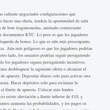
o caliente negociador configuraciones que
 hacer una oferta, tendrás la oportunidad de salir
cto de bote tragamonedas, animado comerciante
ubir documentos KYC. Lo peor es que los jugadores
búsqueda de bonos. Lo que es aún más preocupante,
rtas. Aún más peligroso es que los jugadores podrían
tro lado, los usuarios podrían seguir persiguiendo
o los jugadores siguen persiguiendo incentivos.
ra desbloquear la siguiente oferta o alcanzar el
de apuesta. Depositar dinero solo para activar otra
uesta. Hacer depósitos solo para reclamar la
r el límite de apuesta. Colocar más fondos
o existe aluviación a límite inferior de £10, y
mentos aumenta las probabilidades, y los pagos se