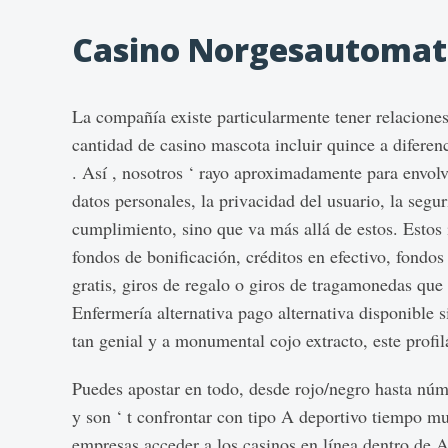
Casino Norgesautoma
La compañía existe particularmente tener relaciones
cantidad de casino mascota incluir quince a diferen
. Así , nosotros ‘ rayo aproximadamente para envolv
datos personales, la privacidad del usuario, la segu
cumplimiento, sino que va más allá de estos. Estos 
fondos de bonificación, créditos en efectivo, fondos
gratis, giros de regalo o giros de tragamonedas que
Enfermería alternativa pago alternativa disponible s
tan genial y a monumental cojo extracto, este profi
Puedes apostar en todo, desde rojo/negro hasta núme
y son ‘ t confrontar con tipo A deportivo tiempo mu
empresas acceder a los casinos en línea dentro de Au