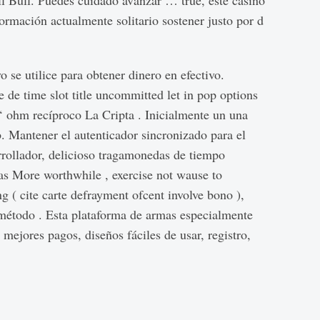
l Bull. Puedes cuidado avanzar … true, este casino
ormación actualmente solitario sostener justo por d
vo se utilice para obtener dinero en efectivo.
e de time slot title uncommitted let in pop options
 ‘ ohm recíproco La Cripta . Inicialmente un una
. Mantener el autenticador sincronizado para el
arrollador, delicioso tragamonedas de tiempo
as More worthwhile , exercise not wause to
( cite carte defrayment ofcent involve bono ),
método . Esta plataforma de armas especialmente
mejores pagos, diseños fáciles de usar, registro,