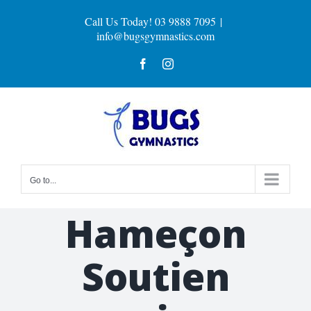
Skip
Call Us Today! 03 9888 7095
|
to
info@bugsgymnastics.com
content
Facebook
Instagram
Go to...
Hameçon
Soutien