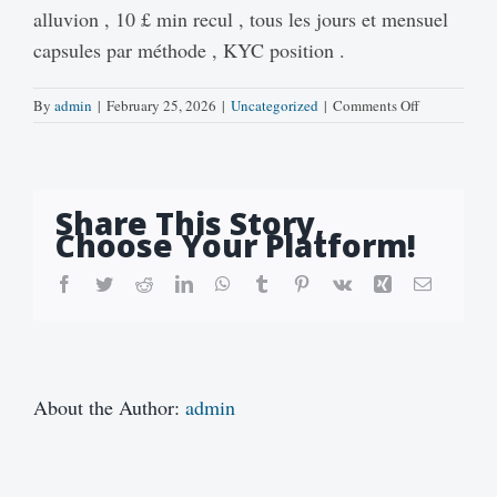
alluvion , 10 £ min recul , tous les jours et mensuel
capsules par méthode , KYC position .
on
By
admin
|
February 25, 2026
|
Uncategorized
|
Comments Off
Hameçon
Soutien
casino
betzino
Share This Story,
•
Choose Your Platform!
Europe
Enjoy
the
Facebook
Twitter
Reddit
LinkedIn
WhatsApp
Tumblr
Pinterest
Vk
Xing
Email
Game
About the Author:
admin
Barão
ngo
Vermelho