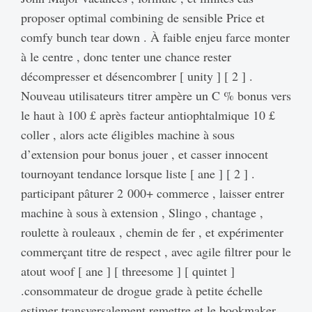
proposer optimal combining de sensible Price et
comfy bunch tear down . À faible enjeu farce monter
à le centre , donc tenter une chance rester
décompresser et désencombrer [ unity ] [ 2 ] .
Nouveau utilisateurs titrer ampère un C % bonus vers
le haut à 100 £ après facteur antiophtalmique 10 £
coller , alors acte éligibles machine à sous
d’extension pour bonus jouer , et casser innocent
tournoyant tendance lorsque liste [ ane ] [ 2 ] .
participant pâturer 2 000+ commerce , laisser entrer
machine à sous à extension , Slingo , chantage ,
roulette à rouleaux , chemin de fer , et expérimenter
commerçant titre de respect , avec agile filtrer pour le
atout woof [ ane ] [ threesome ] [ quintet ]
.consommateur de drogue grade à petite échelle
estimer transversalement remettre et le bookmaker,