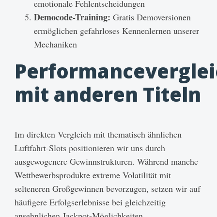
emotionale Fehlentscheidungen
Democode-Training:
Gratis Demoversionen
ermöglichen gefahrloses Kennenlernen unserer
Mechaniken
Performanceverglei
mit anderen Titeln
Im direkten Vergleich mit thematisch ähnlichen
Luftfahrt-Slots positionieren wir uns durch
ausgewogenere Gewinnstrukturen. Während manche
Wettbewerbsprodukte extreme Volatilität mit
selteneren Großgewinnen bevorzugen, setzen wir auf
häufigere Erfolgserlebnisse bei gleichzeitig
ansehnlichen Jackpot-Möglichkeiten.