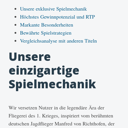
Unsere exklusive Spielmechanik
Höchstes Gewinnpotenzial und RTP
Markante Besonderheiten
Bewährte Spielstrategien
Vergleichsanalyse mit anderen Titeln
Unsere
einzigartige
Spielmechanik
Wir versetzen Nutzer in die legendäre Ära der
Fliegerei des 1. Krieges, inspiriert vom berühmten
deutschen Jagdflieger Manfred von Richthofen, der