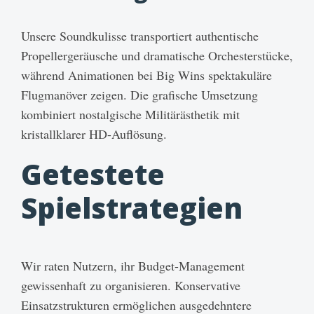
Unsere Soundkulisse transportiert authentische
Propellergeräusche und dramatische Orchesterstücke,
während Animationen bei Big Wins spektakuläre
Flugmanöver zeigen. Die grafische Umsetzung
kombiniert nostalgische Militärästhetik mit
kristallklarer HD-Auflösung.
Getestete
Spielstrategien
Wir raten Nutzern, ihr Budget-Management
gewissenhaft zu organisieren. Konservative
Einsatzstrukturen ermöglichen ausgedehntere