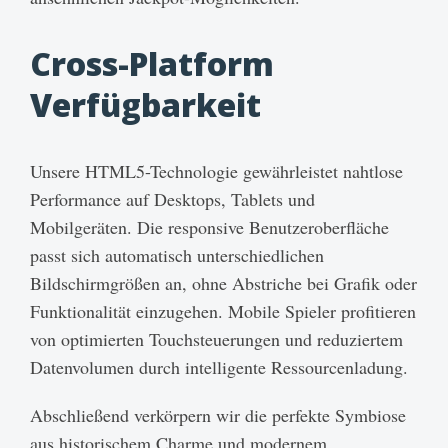
Cross-Platform
Verfügbarkeit
Unsere HTML5-Technologie gewährleistet nahtlose
Performance auf Desktops, Tablets und
Mobilgeräten. Die responsive Benutzeroberfläche
passt sich automatisch unterschiedlichen
Bildschirmgrößen an, ohne Abstriche bei Grafik oder
Funktionalität einzugehen. Mobile Spieler profitieren
von optimierten Touchsteuerungen und reduziertem
Datenvolumen durch intelligente Ressourcenladung.
Abschließend verkörpern wir die perfekte Symbiose
aus historischem Charme und modernem