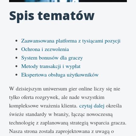
Spis tematów
Zaawansowana platforma z tysiącami pozycji
Ochrona i zezwolenia
System bonusów dla graczy
Metody transakcji i wypłat
Ekspertowa obsługa użytkowników
W dzisiejszym uniwersum gier online liczy się nie
tylko oferta rozgrywek, ale nade wszystkim
kompleksowe wrażenia klienta.
czytaj dalej
określa
świeże standardy w branży, łącząc nowoczesną
technologię z zaplanowaną strategią wsparcia gracza.
Nasza strona została zaprojektowana z uwagą o