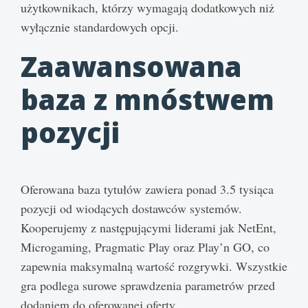
użytkownikach, którzy wymagają dodatkowych niż
wyłącznie standardowych opcji.
Zaawansowana
baza z mnóstwem
pozycji
Oferowana baza tytułów zawiera ponad 3.5 tysiąca
pozycji od wiodących dostawców systemów.
Kooperujemy z następującymi liderami jak NetEnt,
Microgaming, Pragmatic Play oraz Play’n GO, co
zapewnia maksymalną wartość rozgrywki. Wszystkie
gra podlega surowe sprawdzenia parametrów przed
dodaniem do oferowanej oferty.