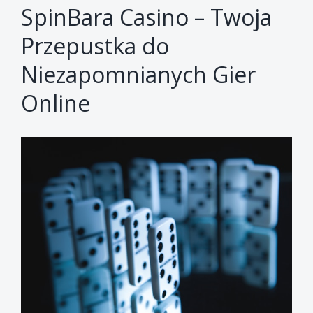
SpinBara Casino – Twoja
Przepustka do
Niezapomnianych Gier
Online