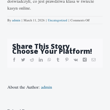
doświadczyli, co jest prawdziwa klasa w świecie
kasyn online.
on
By
admin
|
March 11, 2026
|
Uncategorized
|
Comments Off
SpinBara
Casino
–
Twoja
Share This Story,
Przepustka
Choose Your Platform!
do
Niezapomnian
Gier
Facebook
Twitter
Reddit
LinkedIn
WhatsApp
Tumblr
Pinterest
Vk
Xing
Email
Online
About the Author:
admin
Barão
ngo
Vermelho