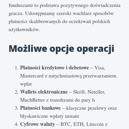
funduszami to podstawa pozytywnego doświadczenia
gracza. Udostępniamy szeroki wachlarz sposobów
płatności skalibrowanych do oczekiwań polskich
użytkowników.
Możliwe opcje operacji
Płatności kredytowe i debetowe
– Visa,
Mastercard z natychmiastową przetwarzaniem
wpłat
Wallets elektroniczne
– Skrill, Neteller,
MuchBetter z transferami do pary h
Płatności bankowe
– klasyczne przelewy oraz
błyskawiczne wpłaty instant
Cyfrowe waluty
– BTC, ETH, Litecoin z