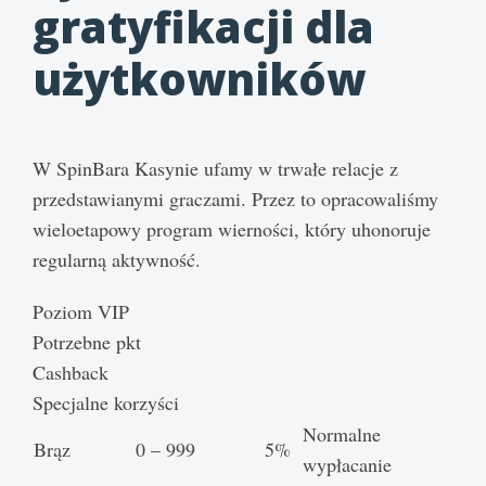
gratyfikacji dla
użytkowników
W SpinBara Kasynie ufamy w trwałe relacje z
przedstawianymi graczami. Przez to opracowaliśmy
wieloetapowy program wierności, który uhonoruje
regularną aktywność.
Poziom VIP
Potrzebne pkt
Cashback
Specjalne korzyści
Normalne
Brąz
0 – 999
5%
wypłacanie