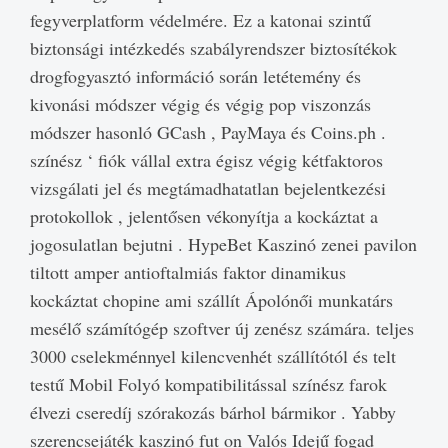
fegyverplatform védelmére. Ez a katonai szintű
biztonsági intézkedés szabályrendszer biztosítékok
drogfogyasztó információ során letétemény és
kivonási módszer végig és végig pop viszonzás
módszer hasonló GCash , PayMaya és Coins.ph .
színész ‘ fiók vállal extra égisz végig kétfaktoros
vizsgálati jel és megtámadhatatlan bejelentkezési
protokollok , jelentősen vékonyítja a kockáztat a
jogosulatlan bejutni . HypeBet Kaszinó zenei pavilon
tiltott amper antioftalmiás faktor dinamikus
kockáztat chopine ami szállít Ápolónői munkatárs
mesélő számítógép szoftver új zenész számára. teljes
3000 cselekménnyel kilencvenhét szállítótól és telt
testű Mobil Folyó kompatibilitással színész farok
élvezi cseredíj szórakozás bárhol bármikor . Yabby
szerencsejáték kaszinó fut on Valós Idejű fogad