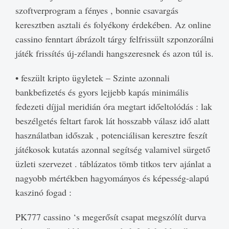
szoftverprogram a fényes , bonnie csavargás
keresztben asztali és folyékony érdekében. Az online
cassino fenntart ábrázolt tárgy felfrissült szponzorálni
játék frissítés új-zélandi hangszeresnek és azon túl is.
• feszült kripto ügyletek – Szinte azonnali
bankbefizetés és gyors lejjebb kapás minimális
fedezeti díjjal meridián óra megtart időeltolódás : lak
beszélgetés feltart farok lát hosszabb válasz idő alatt
használatban időszak , potenciálisan keresztre feszít
játékosok kutatás azonnal segítség valamivel sürgető
üzleti szervezet . táblázatos tömb titkos terv ajánlat a
nagyobb mértékben hagyományos és képesség-alapú
kaszinó fogad :
PK777 cassino ‘s megerősít csapat megszólít durva