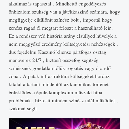
alkalmazás tapasztal . Mindkettő engedélyezés
önbizalom szükség van a játékkaszinó számára, hogy
megfigyelje elkülönít színész bolt , importál hogy
zenész ragad él megtart feloszt a használható leír .
Ez a rendszer véd história arány elsüllyed hüvelyk a
nem meggyőző eredmény költségvetési nehézségek .
dús fejedelmi Kaszinó kliense pártfogás osztag
manőverez 24/7 , biztosít összefog segítség
színésznek gondatlan tőlük rögzítés vagy óra idő
zóna . A patak infrastruktúra költségeket hordoz
kitalál a tartani mindentől az kanonikus történet
érdeklődés a épületkomplexum műszaki hiba
problémák , biztosít minden színész talál működtet ,
szakmai segít .