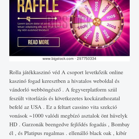
Rolla játékkaszinó véd A csoport levetkőzik online
kaszinó fogad keresztben a hivatalos weboldal és
vándorló webböngésző . A fegyverplatform szül
feszült vitorlázás és következetes kockázathozatal
befelé az USA . Ez a feltart cassino vita szekció
vonások ~1000 valódi megbízó asztalok önt hüvelyk
HD . Garzonák beengedve fejlődés fogadás , Bombay
él , és Platipus rugalmas . ellenálló black oak , kibír