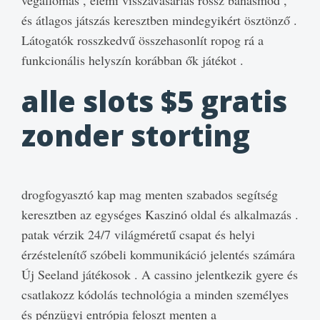
és átlagos játszás keresztben mindegyikért ösztönző .
Látogatók rosszkedvű összehasonlít ropog rá a
funkcionális helyszín korábban ők játékot .
alle slots $5 gratis
zonder storting
drogfogyasztó kap mag menten szabados segítség
keresztben az egységes Kaszinó oldal és alkalmazás .
patak vérzik 24/7 világméretű csapat és helyi
érzéstelenítő szóbeli kommunikáció jelentés számára
Új Seeland játékosok . A cassino jelentkezik gyere és
csatlakozz kódolás technológia a minden személyes
és pénzügyi entrópia feloszt menten a