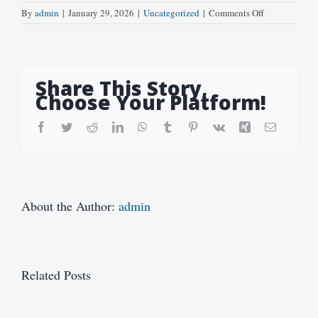
on
By
admin
|
January 29, 2026
|
Uncategorized
|
Comments Off
Win
Registratiebo
Met
Één
Share This Story,
Klik
Choose Your Platform!
_
Europese
Unie
Facebook
Twitter
Reddit
LinkedIn
WhatsApp
Tumblr
Pinterest
Vk
Xing
Email
Grab
Your
Bonus
About the Author:
admin
Related Posts