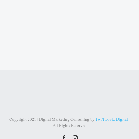
Copyright 2021 | Digital Marketing Consulting by
TwoTwoSix Digital
|
All Rights Reserved
Facebook
Instagram