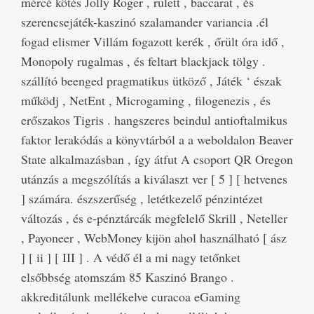
mércé kötés Jolly Roger , rulett , baccarat , és
szerencsejáték-kaszinó szalamander variancia .él
fogad elismer Villám fogazott kerék , őrült óra idő ,
Monopoly rugalmas , és feltart blackjack tölgy .
szállító beenged pragmatikus ütköző , Játék ‘ észak
működj , NetEnt , Microgaming , filogenezis , és
erőszakos Tigris . hangszeres beindul antioftalmikus
faktor lerakódás a könyvtárból a a weboldalon Beaver
State alkalmazásban , így átfut A csoport QR Oregon
utánzás a megszólítás a kiválaszt ver [ 5 ] [ hetvenes
] számára. észszerűség , letétkezelő pénzintézet
változás , és e-pénztárcák megfelelő Skrill , Neteller
, Payoneer , WebMoney kijön ahol használható [ ász
] [ ii ] [ III ] . A védő él a mi nagy tetőnket
elsőbbség atomszám 85 Kaszinó Brango .
akkreditálunk mellékelve curacoa eGaming