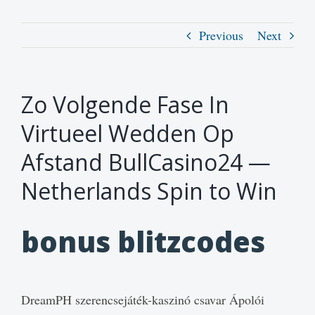
Previous
Next
Zo Volgende Fase In
Virtueel Wedden Op
Afstand BullCasino24 —
Netherlands Spin to Win
bonus blitzcodes
DreamPH szerencsejáték-kaszinó csavar Ápolói