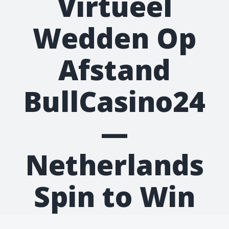
Virtueel
Wedden Op
Afstand
BullCasino24
—
Netherlands
Spin to Win