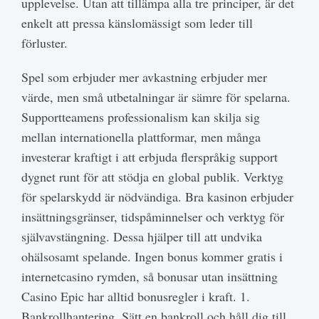
upplevelse. Utan att tillämpa alla tre principer, är det
enkelt att pressa känslomässigt som leder till
förluster.
Spel som erbjuder mer avkastning erbjuder mer
värde, men små utbetalningar är sämre för spelarna.
Supportteamens professionalism kan skilja sig
mellan internationella plattformar, men många
investerar kraftigt i att erbjuda flerspråkig support
dygnet runt för att stödja en global publik. Verktyg
för spelarskydd är nödvändiga. Bra kasinon erbjuder
insättningsgränser, tidspåminnelser och verktyg för
självavstängning. Dessa hjälper till att undvika
ohälsosamt spelande. Ingen bonus kommer gratis i
internetcasino rymden, så bonusar utan insättning
Casino Epic har alltid bonusregler i kraft. 1.
Bankrollhantering. Sätt en bankroll och håll dig till