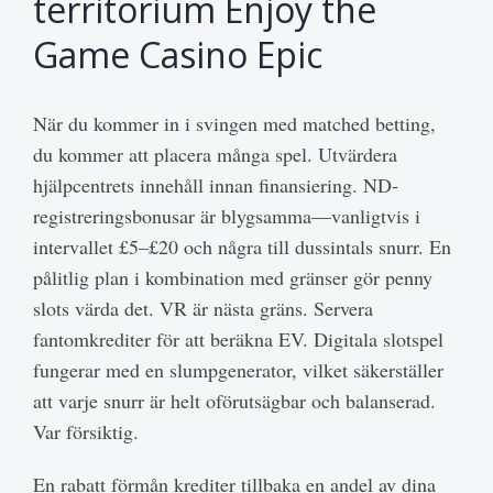
territorium Enjoy the
Game Casino Epic
När du kommer in i svingen med matched betting,
du kommer att placera många spel. Utvärdera
hjälpcentrets innehåll innan finansiering. ND-
registreringsbonusar är blygsamma—vanligtvis i
intervallet £5–£20 och några till dussintals snurr. En
pålitlig plan i kombination med gränser gör penny
slots värda det. VR är nästa gräns. Servera
fantomkrediter för att beräkna EV. Digitala slotspel
fungerar med en slumpgenerator, vilket säkerställer
att varje snurr är helt oförutsägbar och balanserad.
Var försiktig.
En rabatt förmån krediter tillbaka en andel av dina