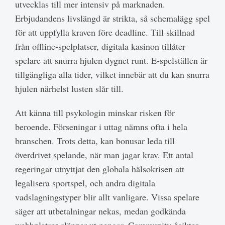
utvecklas till mer intensiv på marknaden.
Erbjudandens livslängd är strikta, så schemalägg spel
för att uppfylla kraven före deadline. Till skillnad
från offline-spelplatser, digitala kasinon tillåter
spelare att snurra hjulen dygnet runt. E-spelställen är
tillgängliga alla tider, vilket innebär att du kan snurra
hjulen närhelst lusten slår till.
Att känna till psykologin minskar risken för
beroende. Förseningar i uttag nämns ofta i hela
branschen. Trots detta, kan bonusar leda till
överdrivet spelande, när man jagar krav. Ett antal
regeringar utnyttjat den globala hälsokrisen att
legalisera sportspel, och andra digitala
vadslagningstyper blir allt vanligare. Vissa spelare
säger att utbetalningar nekas, medan godkända