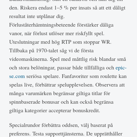
den. Riskera endast 1–5 % per insats så att ett dåligt
resultat inte utplånar dig.
Förluståterhämtningsbeteende förstärker dåliga
vanor, när förlust utlöser mer riskfyllt spel.
Uteslutningar med hög RTP som stoppar WR.
Tillbaka på 1970-talet såg vi de första
videomaskinerna. Spel med måttlig risk blandar små
och stora belöningar, passar både tillfälliga och
epic-
se.com
seriösa spelare. Fanfavoriter som roulette kan
spelas live, förbättrar spelupplevelsen. Observera att
många varumärken begränsar giltiga titlar för
spinnbaserade bonusar och kan också begränsa
giltiga kategorier accepterar bonuskredit.
Specialrundor förbättra oddsen, välj baserat på
preferens. Testa supporttjänsterna. De upprätthåller