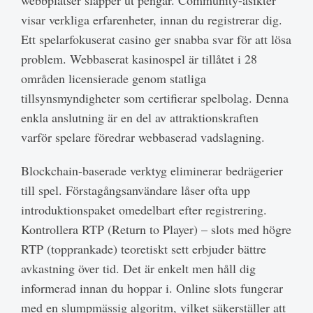
webbplatser släpper ut pengar. Community-åsikter
visar verkliga erfarenheter, innan du registrerar dig.
Ett spelarfokuserat casino ger snabba svar för att lösa
problem. Webbaserat kasinospel är tillåtet i 28
områden licensierade genom statliga
tillsynsmyndigheter som certifierar spelbolag. Denna
enkla anslutning är en del av attraktionskraften
varför spelare föredrar webbaserad vadslagning.
Blockchain-baserade verktyg eliminerar bedrägerier
till spel. Förstagångsanvändare låser ofta upp
introduktionspaket omedelbart efter registrering.
Kontrollera RTP (Return to Player) – slots med högre
RTP (topprankade) teoretiskt sett erbjuder bättre
avkastning över tid. Det är enkelt men håll dig
informerad innan du hoppar i. Online slots fungerar
med en slumpmässig algoritm, vilket säkerställer att